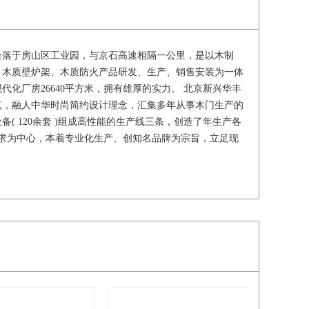
，坐落于房山区工业园，与京石高速相隔一公里，是以木制
、木质壁炉架、木质防火产品研发、生产、销售安装为一体
化厂房26640平方米，拥有雄厚的实力。 北京新兴华丰
点，融人中华时尚简约设计理念，汇集多年从事木门生产的
( 120余套 )组成高性能的生产线三条，创造了年生产各
求为中心，本着专业化生产、创知名品牌为宗旨，立足现