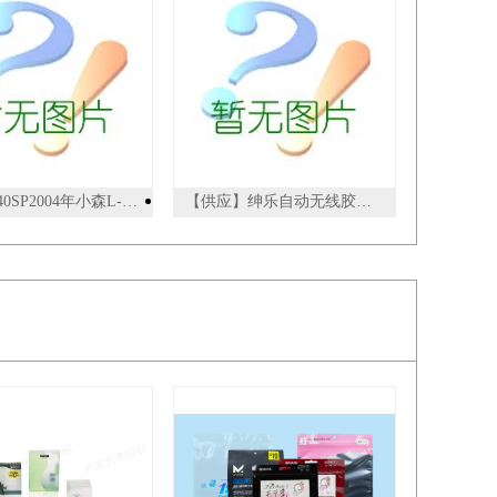
小森L-540SP2004年小森L-540SP,双层双面5+5
【供应】绅乐自动无线胶装机 精灵50D/精华A4