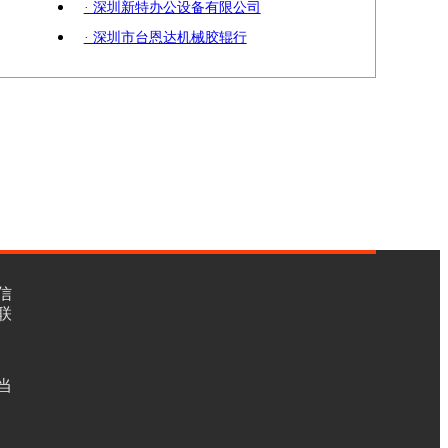
· 深圳新特办公设备有限公司
· 深圳市台恩达机械胶辊行
信
联
当