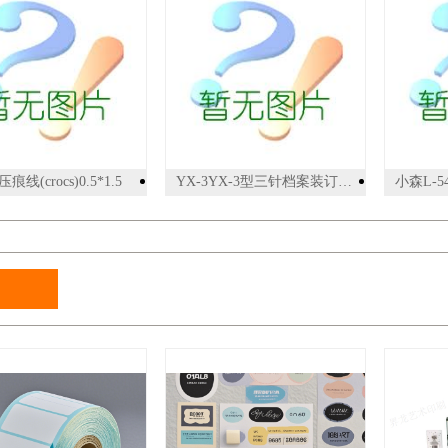
痕线(crocs)0.5*1.5
YX-3YX-3型三针档案装订机,厂家直供，价格比较低