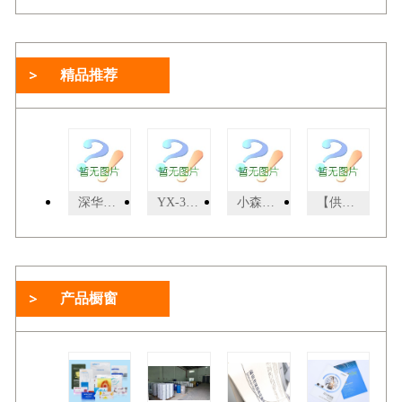
精品推荐
深华压痕线(crocs)0.5*1.5
YX-3YX-3型三针档案装订机,厂家直供，价格比较低
小森L-540SP2004年小森L-540SP,双层双面5+5
【供应】绅乐自动无线胶装机 精灵50D/精华A4
产品橱窗