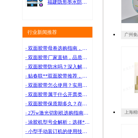
福建隐形墨水防伪变色油墨 值得信赖 广州乐迪新材料科技供应
行业新闻推荐
· 双面胶带母卷选购指南，品质保障生产无忧！
· 双面胶带厂家直销，品质保证价格实惠！
· 双面胶带防水吗？深入解析与实用指南！选购必看！
· 贴春联**双面胶带推荐，轻松搞定新年装饰！
· 双面胶带怎么使用？实用技巧大放送！
· 双面胶带属于什么开票类目？让你合规开票不犯难
· 双面胶带保质期多久？存储与使用注意事项
· 2万w激光切割机选购指南：高效加工，精细切割
· 涂胶机型号全解析：选择**合适的型号
· 小型手动装订机的使用技巧和注意事项一文详解