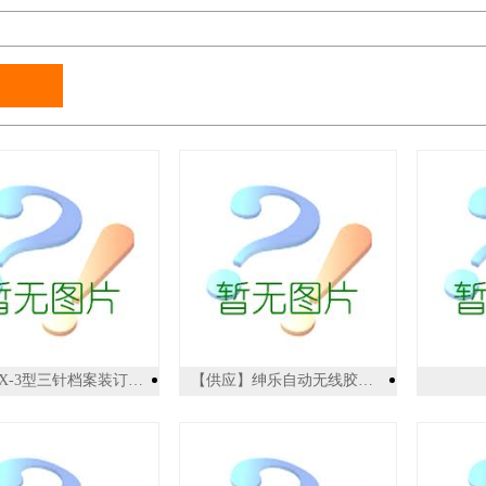
YX-3YX-3型三针档案装订机,厂家直供，价格比较低
【供应】绅乐自动无线胶装机 精灵50D/精华A4