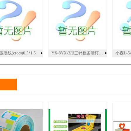
痕线(crocs)0.5*1.5
YX-3YX-3型三针档案装订机,厂家直供，价格比较低