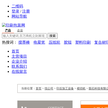
二维码
登录
/
注册
网站导航
产品
企业
搜索
热搜词：
搅墨棒
电晕笔
压纸轮
胶辊
塑料印刷
复合材
首页
主营项目
企业介绍
联系我们
在线留言
当前位置：
首页
>
找公司
>
印后加工设备
>
模切机
>
陨石科技有限