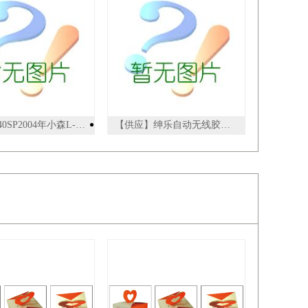
小森L-540SP2004年小森L-540SP,双层双面5+5
【供应】绅乐自动无线胶装机 精灵50D/精华A4