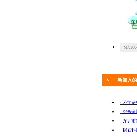
新加入的
· 济宁
· 铝合
· 深圳
· 陨石