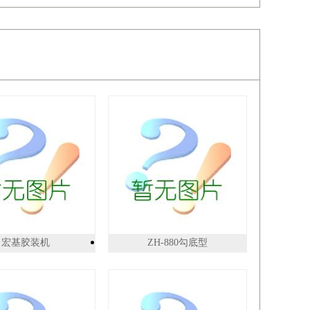
宏基胶装机
ZH-880勾底型