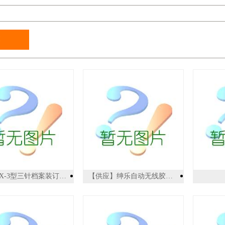
YX-3YX-3型三针档案装订机,厂家直供，价格比较低
【供应】绅乐自动无线胶装机 精灵50D/精华A4