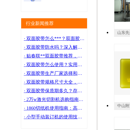
行业新闻推荐
· 双面胶带怎么***？双面胶带***小妙招，轻松解决残留问题！
· 双面胶带防水吗？深入解析与实用指南！选购必看！
· 贴春联**双面胶带推荐，轻松搞定新年装饰！
· 双面胶带怎么使用？实用技巧大放送！
· 双面胶带生产厂家选择和推荐指南，品质有保障
· 双面胶带规格尺寸大全，满足各种需求
· 双面胶带保质期多久？存储与使用注意事项
· 2万w激光切割机选购指南：高效加工，精细切割
· 1860切纸机使用指南：高效切纸，轻松完成印刷前期工作
· 小型手动装订机的使用技巧和注意事项一文详解