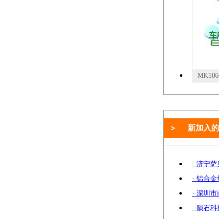
新加入的
· 济宁
· 铝合
· 深圳
· 陨石