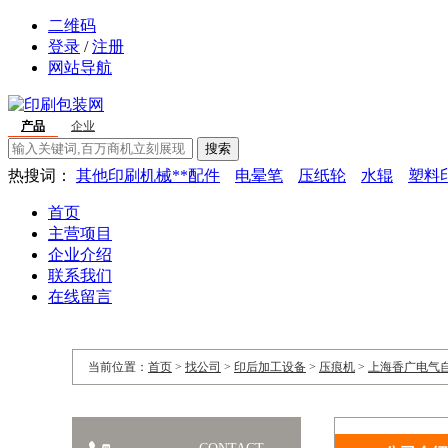
二维码
登录
/
注册
网站导航
产品
企业
搜索
热搜词：
其他印刷机械**配件
电晕笔
压纸轮
水辊
塑料
首页
主营项目
企业介绍
联系我们
在线留言
当前位置：
首页
>
找公司
>
印后加工设备
>
压痕机
>
上海香广电气