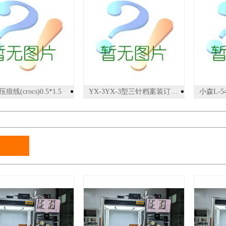
痕线(crocs)0.5*1.5
YX-3YX-3型三针档案装订机,厂家直供，价格比较低