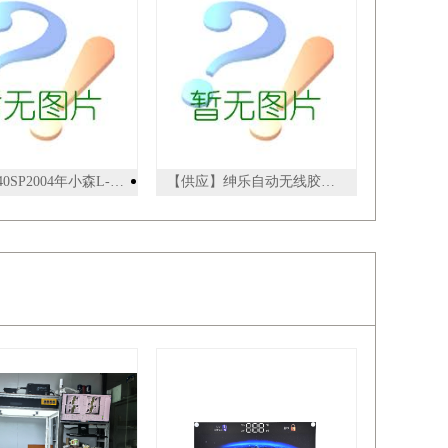
小森L-540SP2004年小森L-540SP,双层双面5+5
【供应】绅乐自动无线胶装机 精灵50D/精华A4