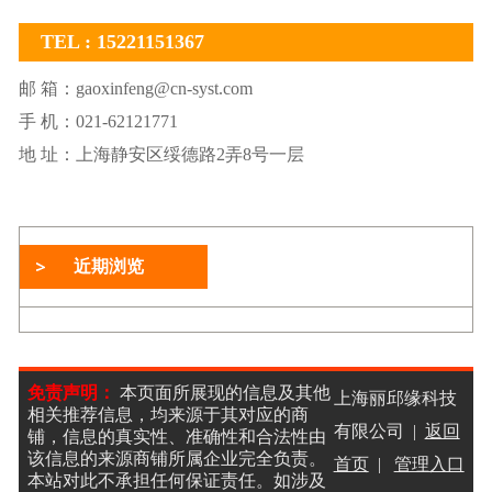
TEL : 15221151367
邮 箱：gaoxinfeng@cn-syst.com
手 机：021-62121771
地 址：上海静安区绥德路2弄8号一层
近期浏览
免责声明：
本页面所展现的信息及其他
上海丽邱缘科技
相关推荐信息，均来源于其对应的商
有限公司 |
返回
铺，信息的真实性、准确性和合法性由
该信息的来源商铺所属企业完全负责。
首页
|
管理入口
本站对此不承担任何保证责任。如涉及