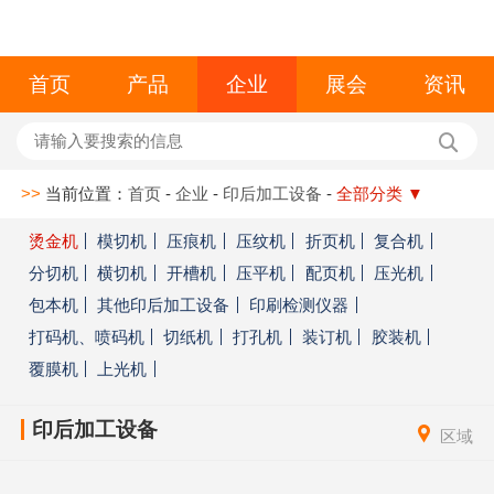
首页
产品
企业
展会
资讯
>>
当前位置：
首页
-
企业
-
印后加工设备
-
全部分类
▼
烫金机
模切机
压痕机
压纹机
折页机
复合机
分切机
横切机
开槽机
压平机
配页机
压光机
包本机
其他印后加工设备
印刷检测仪器
打码机、喷码机
切纸机
打孔机
装订机
胶装机
覆膜机
上光机
印后加工设备
区域