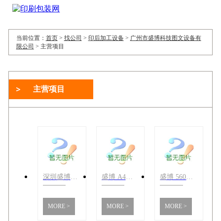
当前位置：
首页
>
找公司
>
印后加工设备
>
广州市盛博科技图文设备有
限公司
>
主营项目
主营项目
深圳盛博A3全自动无线胶装机
盛博 A4胶装机 电路采用继电器.维修简单.稳定耐用
盛博 560液压切纸机 双导轨结构.电脑微调下刀深度
MORE >
MORE >
MORE >