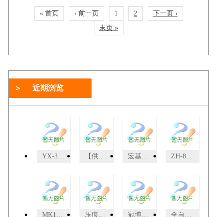
« 首页
‹ 前一页
1
2
下一页 ›
末页 »
近期浏览
YX-3YX-3型三针档案装订机,厂家直供，价格比较低
【供应】绅乐自动无线胶装机 精灵50D/精华A4
宏基胶装机
ZH-880勾底型
MK1060MF高精密自动平压清废模切机
压痕机电路板维修
冠博士G50D-A4胶装机
全自动裱纸机带自动翻转收纸机