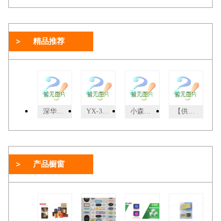
精品推荐
深华压痕线(crocs)0.5*1.5
YX-3YX-3型三针档案装订机,厂家直供，价格比较低
小森L-540SP2004年小森L-540SP,双层双面5+5
【供应】绅乐自动无线胶装机 精灵50D/精华A4
产品橱窗