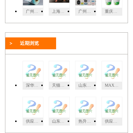
广州服装鞋帽产品包装热敏纸生产厂家 广州市杰星包装制品供应
上海智能化精细包装产品介绍 服务为先 上海界龙艺术印刷供应
广州饮品店标签热敏纸定制 广州市杰星包装制品供应
重庆食品包装湿度指示湿敏油墨 值得信赖 广州乐迪新材料科技供应
近期浏览
深华压痕线(crocs)0.5*1.5
天猫入驻申请如何查询审核进度？
山东预涂膜厂家|山东预涂膜价格|预涂膜生产
MAX标示打码机 LM-380EZ线号印字机 小蔡13434795353
供应KIP3000/3100定影辊、碳粉、硒鼓、配件
山东封口胶|济南封口胶生产 槐荫封口胶厂家
热升纸分类 杯子印照片**纸 贵阳热转印耗材
供应磁性打印纸 亮光 高光 亚光 磁性相纸 磁纸