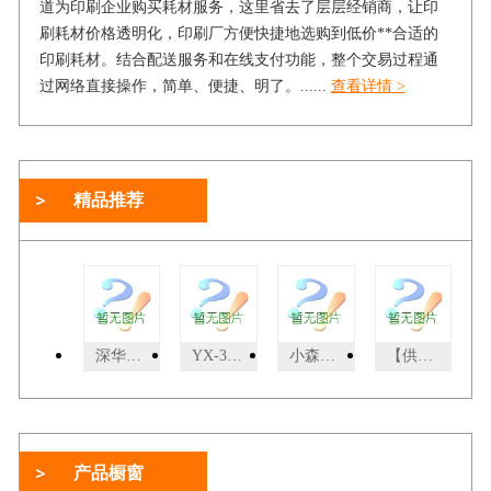
道为印刷企业购买耗材服务，这里省去了层层经销商，让印
刷耗材价格透明化，印刷厂方便快捷地选购到低价**合适的
印刷耗材。结合配送服务和在线支付功能，整个交易过程通
过网络直接操作，简单、便捷、明了。......
查看详情 >
精品推荐
深华压痕线(crocs)0.5*1.5
YX-3YX-3型三针档案装订机,厂家直供，价格比较低
小森L-540SP2004年小森L-540SP,双层双面5+5
【供应】绅乐自动无线胶装机 精灵50D/精华A4
产品橱窗