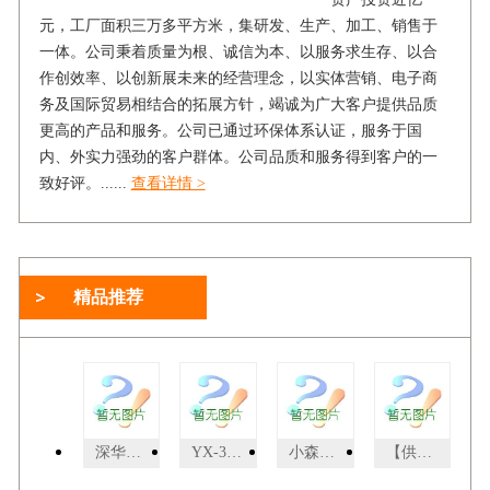
元，工厂面积三万多平方米，集研发、生产、加工、销售于
一体。公司秉着质量为根、诚信为本、以服务求生存、以合
作创效率、以创新展未来的经营理念，以实体营销、电子商
务及国际贸易相结合的拓展方针，竭诚为广大客户提供品质
更高的产品和服务。公司已通过环保体系认证，服务于国
内、外实力强劲的客户群体。公司品质和服务得到客户的一
致好评。......
查看详情 >
精品推荐
深华压痕线(crocs)0.5*1.5
YX-3YX-3型三针档案装订机,厂家直供，价格比较低
小森L-540SP2004年小森L-540SP,双层双面5+5
【供应】绅乐自动无线胶装机 精灵50D/精华A4