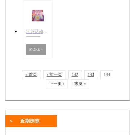
江苏活动海报打印制作 上海市丽邱缘科技供应
MORE >
« 首页
‹ 前一页
142
143
144
下一页 ›
末页 »
近期浏览